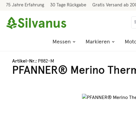
75 Jahre Erfahrung
30 Tage Rückgabe
Gratis Versand ab 20
 Hauptinhalt springen
Zur Suche springen
Zur Hauptnavigation springen
Messen
Markieren
Moto
Artikel-Nr.:
P882-M
PFANNER® Merino Ther
Bildergalerie überspringen