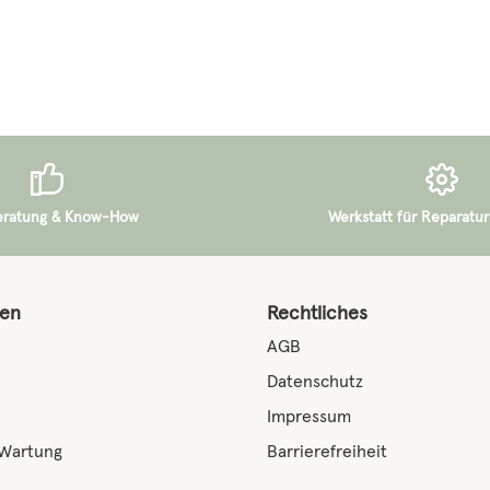
Regulärer Preis:
15,00 €
eratung & Know-How
Werkstatt für Reparatur
nen
Rechtliches
AGB
Datenschutz
Impressum
 Wartung
Barrierefreiheit