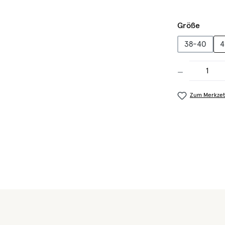
auswä
Größe
38-40
4
Produkt Anzahl
Zum Merkzet