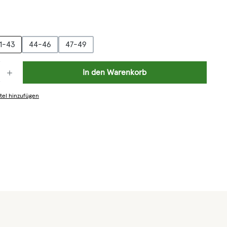
hlen
1-43
44-46
47-49
: Gib den gewünschten Wert ein oder benutze die Schaltflächen um die 
In den Warenkorb
tel hinzufügen