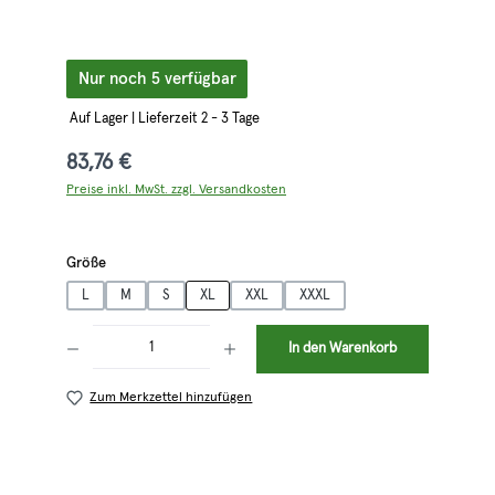
Nur noch 5 verfügbar
Auf Lager | Lieferzeit 2 - 3 Tage
83,76 €
Preise inkl. MwSt. zzgl. Versandkosten
auswählen
Größe
L
M
S
XL
XXL
XXXL
Produkt Anzahl: Gib den gewünschten Wert ein oder benutze die Schaltflächen 
In den Warenkorb
Zum Merkzettel hinzufügen