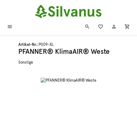
Zum Hauptinhalt springen
Artikel-Nr.:
P009-XL
PFANNER® KlimaAIR® Weste
Sonstige
Bildergalerie überspringen