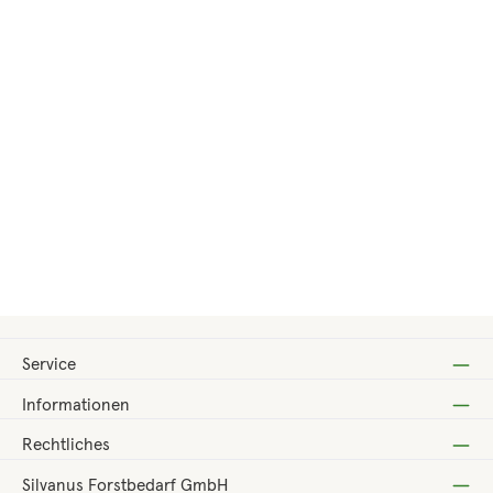
Regulärer Preis:
9,00 €
Service
Informationen
Rechtliches
Silvanus Forstbedarf GmbH