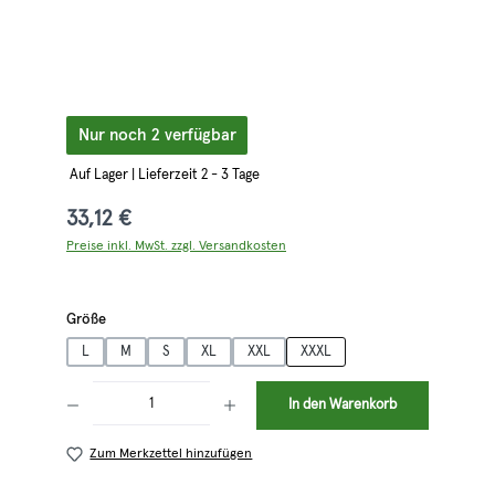
Nur noch 2 verfügbar
Auf Lager | Lieferzeit 2 - 3 Tage
33,12 €
Preise inkl. MwSt. zzgl. Versandkosten
auswählen
Größe
L
M
S
XL
XXL
XXXL
Produkt Anzahl: Gib den gewünschten Wert ein oder benutze die Schaltflächen 
In den Warenkorb
Zum Merkzettel hinzufügen