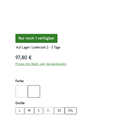
Nur noch 1 verfügbar
Auf Lager | Lieferzeit 2 - 3 Tage
97,80 €
Preise inkl. MwSt. zzgl. Versandkosten
auswählen
Farbe
blau
grün
(Diese Option ist zurzeit nicht verfügbar.)
auswählen
Größe
L
M
S
XL
XS
XXL
(Diese Option ist zurzeit nicht verfügbar.)