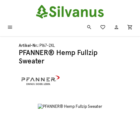
Zum Hauptinhalt springen
Artikel-Nr.:
P167-2XL
PFANNER® Hemp Fullzip
Sweater
Bildergalerie überspringen