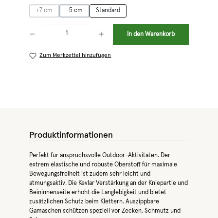
+7 cm
-5 cm
Standard
(Diese Option ist zurzeit nicht verfügbar.)
Produkt Anzahl: Gib den gewünschten Wert ein oder benutze die Schaltflächen 
In den Warenkorb
Zum Merkzettel hinzufügen
Produktinformationen
Perfekt für anspruchsvolle Outdoor-Aktivitäten. Der
extrem elastische und robuste Oberstoff für maximale
Bewegungsfreiheit ist zudem sehr leicht und
atmungsaktiv. Die Kevlar Verstärkung an der Kniepartie und
Beininnenseite erhöht die Langlebigkeit und bietet
zusätzlichen Schutz beim Klettern. Auszippbare
Gamaschen schützen speziell vor Zecken, Schmutz und