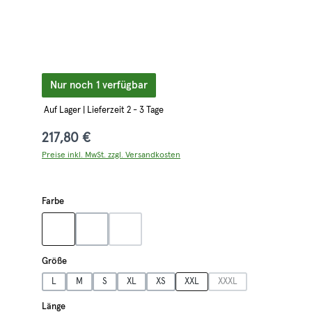
Nur noch 1 verfügbar
Auf Lager | Lieferzeit 2 - 3 Tage
217,80 €
Preise inkl. MwSt. zzgl. Versandkosten
auswählen
Farbe
grau
oliv
rot
(Diese Option ist zurzeit nicht verfügbar.)
auswählen
Größe
L
M
S
XL
XS
XXL
XXXL
(Diese Option ist zurzeit 
auswählen
Länge