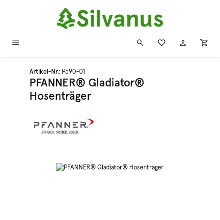
Zum Hauptinhalt springen
Artikel-Nr.:
P590-01
PFANNER® Gladiator®
Hosenträger
Bildergalerie überspringen