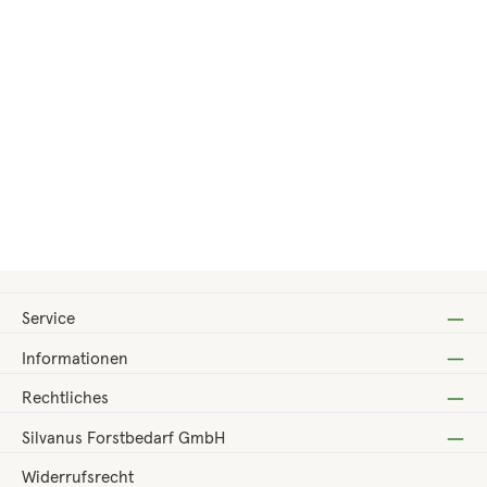
Regulärer Preis:
210,00 €
Service
Informationen
Rechtliches
Silvanus Forstbedarf GmbH
Widerrufsrecht