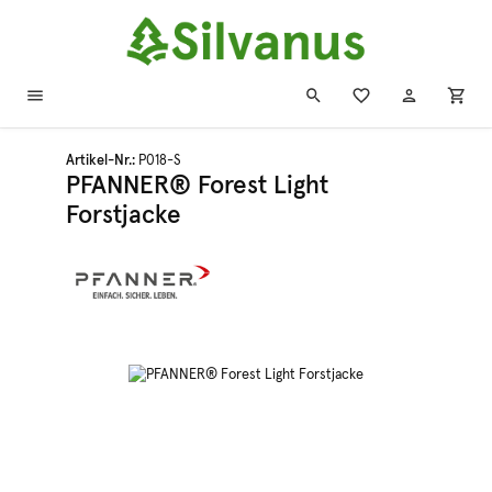
Zum Hauptinhalt springen
Artikel-Nr.:
P018-S
PFANNER® Forest Light
Forstjacke
Bildergalerie überspringen