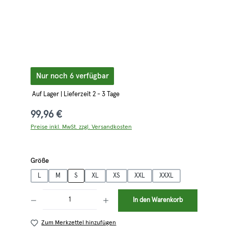
Nur noch 6 verfügbar
Auf Lager | Lieferzeit 2 - 3 Tage
99,96 €
Preise inkl. MwSt. zzgl. Versandkosten
auswählen
Größe
L
M
S
XL
XS
XXL
XXXL
Produkt Anzahl: Gib den gewünschten Wert ein oder benutze die Schaltflächen 
In den Warenkorb
Zum Merkzettel hinzufügen