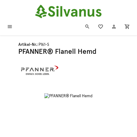
Zum Hauptinhalt springen
Artikel-Nr.:
P161-S
PFANNER® Flanell Hemd
Bildergalerie überspringen