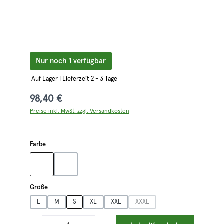
Nur noch 1 verfügbar
Auf Lager | Lieferzeit 2 - 3 Tage
98,40 €
Preise inkl. MwSt. zzgl. Versandkosten
auswählen
Farbe
grün
rot/schwarz
auswählen
Größe
L
M
S
XL
XXL
XXXL
(Diese Option ist zurzeit nicht ver
Produkt Anzahl: Gib den gewünschten Wert ein oder benutze die Schaltflächen 