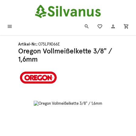
Zum Hauptinhalt springen
Artikel-Nr.:
O75LPX066E
Oregon Vollmeißelkette 3/8" /
1,6mm
Bildergalerie überspringen