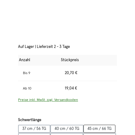
Auf Lager | Lieferzeit 2 - 3 Tage
Anzahl
Stückpreis
20,70 €
Bis
9
19,04 €
Ab
10
Preise inkl. MwSt. zzgl. Versandkosten
auswählen
Schwertlänge
37 cm / 56 TG
40 cm / 60 TG
45 cm / 66 TG