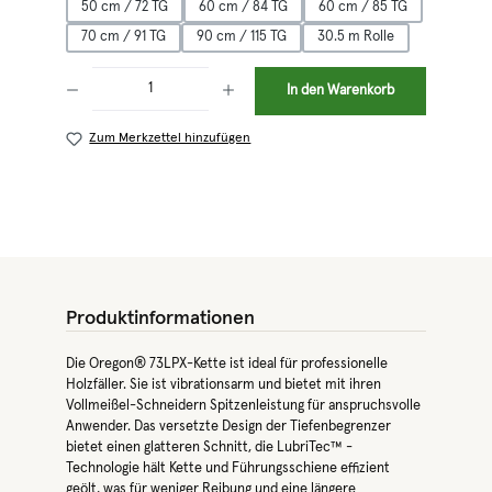
50 cm / 72 TG
60 cm / 84 TG
60 cm / 85 TG
70 cm / 91 TG
90 cm / 115 TG
30.5 m Rolle
Produkt Anzahl: Gib den gewünschten Wert ein oder benutze die Schaltflächen 
In den Warenkorb
Zum Merkzettel hinzufügen
Produktinformationen
Die Oregon® 73LPX-Kette ist ideal für professionelle
Holzfäller. Sie ist vibrationsarm und bietet mit ihren
Vollmeißel-Schneidern Spitzenleistung für anspruchsvolle
Anwender. Das versetzte Design der Tiefenbegrenzer
bietet einen glatteren Schnitt, die LubriTec™ -
Technologie hält Kette und Führungsschiene effizient
geölt, was für weniger Reibung und eine längere