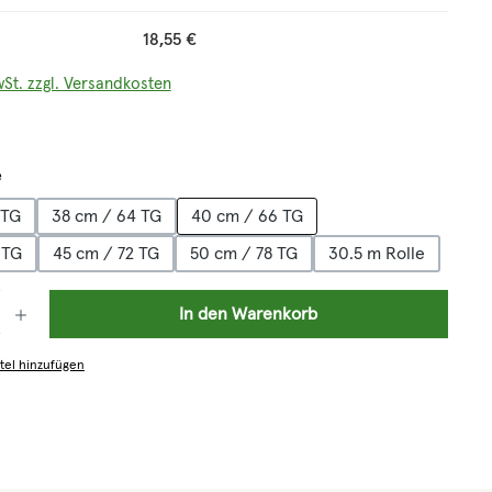
18,55 €
wSt. zzgl. Versandkosten
auswählen
e
 TG
38 cm / 64 TG
40 cm / 66 TG
 TG
45 cm / 72 TG
50 cm / 78 TG
30.5 m Rolle
: Gib den gewünschten Wert ein oder benutze die Schaltflächen um die 
In den Warenkorb
tel hinzufügen