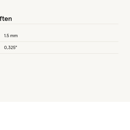
ften
1.5 mm
0,325"