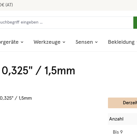
0€ (AT)
rgeräte
Werkzeuge
Sensen
Bekleidung
 0,325" / 1,5mm
Derzei
Anzahl
Bis
9