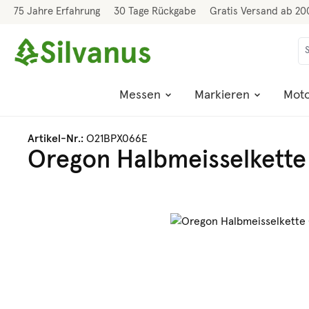
75 Jahre Erfahrung
30 Tage Rückgabe
Gratis Versand ab 20
 Hauptinhalt springen
Zur Suche springen
Zur Hauptnavigation springen
Messen
Markieren
Moto
Artikel-Nr.:
O21BPX066E
Oregon Halbmeisselkette
Bildergalerie überspringen