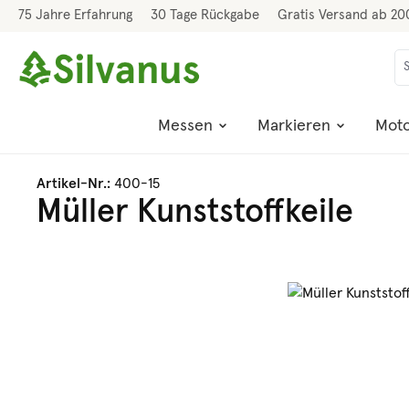
75 Jahre Erfahrung
30 Tage Rückgabe
Gratis Versand ab 20
 Hauptinhalt springen
Zur Suche springen
Zur Hauptnavigation springen
Messen
Markieren
Moto
Artikel-Nr.:
400-15
Müller Kunststoffkeile
Bildergalerie überspringen