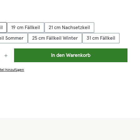
n
il
19 cm Fällkeil
21 cm Nachsetzkeil
keil Sommer
25 cm Fällkeil Winter
31 cm Fällkeil
: Gib den gewünschten Wert ein oder benutze die Schaltflächen um die 
In den Warenkorb
tel hinzufügen