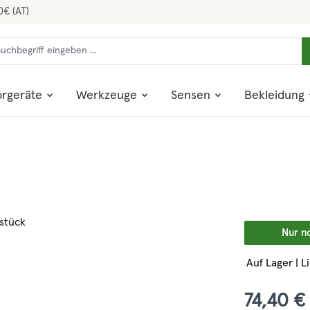
0€ (AT)
rgeräte
Werkzeuge
Sensen
Bekleidung
Nur n
Auf Lager | L
74,40 €