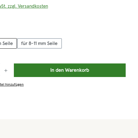
wSt. zzgl. Versandkosten
hlen
m Seile
für 8-11 mm Seile
: Gib den gewünschten Wert ein oder benutze die Schaltflächen um die 
In den Warenkorb
tel hinzufügen