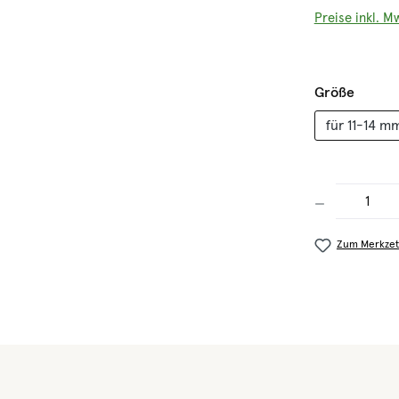
Preise inkl. M
auswä
Größe
für 11-14 m
Produkt Anzahl
Zum Merkzet