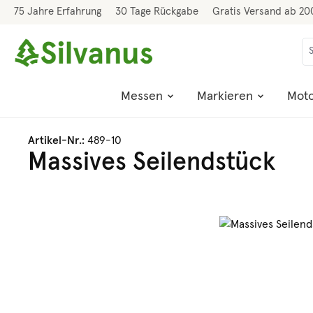
75 Jahre Erfahrung
30 Tage Rückgabe
Gratis Versand ab 20
 Hauptinhalt springen
Zur Suche springen
Zur Hauptnavigation springen
Messen
Markieren
Moto
Artikel-Nr.:
489-10
Massives Seilendstück
Bildergalerie überspringen