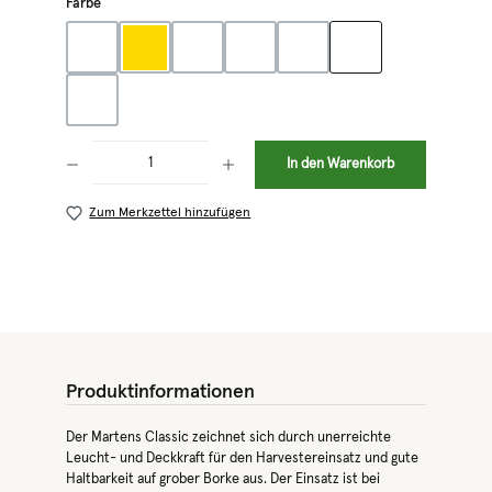
auswählen
Farbe
blau
gelb
grün
orange
rot
schwarz
weiß
Produkt Anzahl: Gib den gewünschten Wert ein oder benutze die Schaltflächen 
In den Warenkorb
Zum Merkzettel hinzufügen
Produktinformationen
Der Martens Classic zeichnet sich durch unerreichte
Leucht- und Deckkraft für den Harvestereinsatz und gute
Haltbarkeit auf grober Borke aus. Der Einsatz ist bei