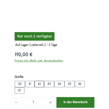
Nur noch 2 verfügbar
Auf Lager | Lieferzeit 2 - 3 Tage
192,00 €
Preise inkl. MwSt. zzgl. Versandkosten
auswählen
Größe
40
41
42
43
44
45
46
47
Produkt Anzahl: Gib den gewünschten Wert ein oder benutze die Schaltflächen 
In den Warenkorb