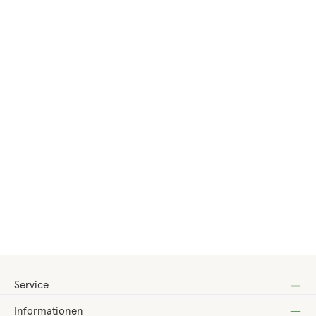
Regulärer Preis:
19,80 €
Service
Informationen