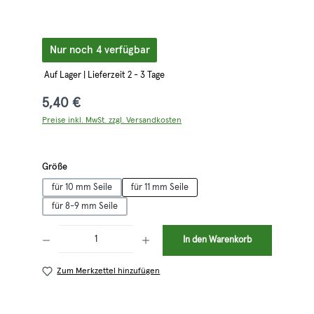
Nur noch 4 verfügbar
Auf Lager | Lieferzeit 2 - 3 Tage
5,40 €
Preise inkl. MwSt. zzgl. Versandkosten
auswählen
Größe
für 10 mm Seile
für 11 mm Seile
für 8-9 mm Seile
Produkt Anzahl: Gib den gewünschten Wert ein oder benutze die Schaltflächen 
In den Warenkorb
Zum Merkzettel hinzufügen