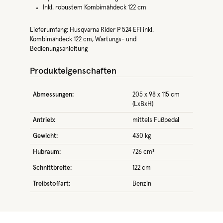
Inkl. robustem Kombimähdeck 122 cm
Lieferumfang: Husqvarna Rider P 524 EFI inkl.
Kombimähdeck 122 cm, Wartungs- und
Bedienungsanleitung
Produkteigenschaften
Abmessungen:
205 x 98 x 115 cm
(LxBxH)
Antrieb:
mittels Fußpedal
Gewicht:
430 kg
Hubraum:
726 cm³
Schnittbreite:
122 cm
Treibstoffart:
Benzin