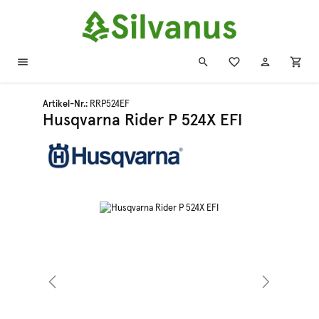
Zum Hauptinhalt springen
Artikel-Nr.:
RRP524EF
Husqvarna Rider P 524X EFI
Bildergalerie überspringen