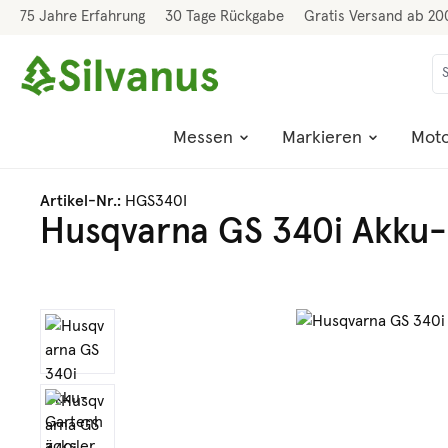
75 Jahre Erfahrung
30 Tage Rückgabe
Gratis Versand ab 20
 Hauptinhalt springen
Zur Suche springen
Zur Hauptnavigation springen
Messen
Markieren
Moto
Artikel-Nr.:
HGS340I
Husqvarna GS 340i Akku-
Bildergalerie überspringen