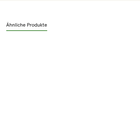
Ähnliche Produkte
Produktgalerie überspringen
Rabatt
%