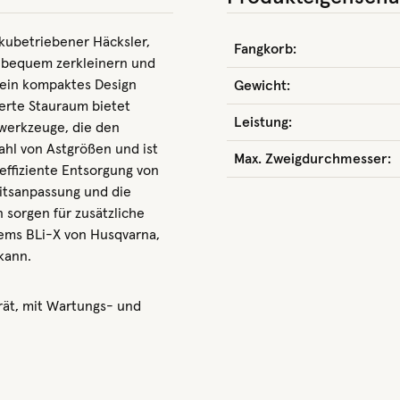
kkubetriebener Häcksler,
Fangkorb:
 bequem zerkleinern und
sein kompaktes Design
Gewicht:
erte Stauraum bietet
Leistung:
dwerkzeuge, die den
zahl von Astgrößen und ist
Max. Zweigdurchmesser:
effiziente Entsorgung von
itsanpassung und die
sorgen für zusätzliche
stems BLi-X von Husqvarna,
kann.
ät, mit Wartungs- und