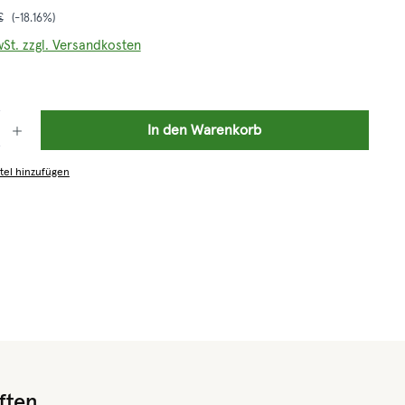
r Preis:
€
(-18.16%)
wSt. zzgl. Versandkosten
: Gib den gewünschten Wert ein oder benutze die Schaltflächen um die 
In den Warenkorb
tel hinzufügen
ften