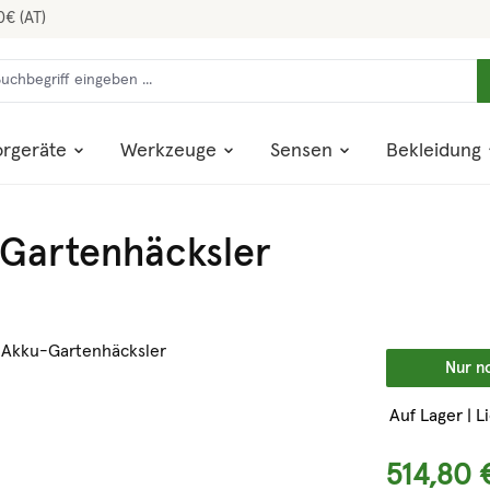
0€ (AT)
rgeräte
Werkzeuge
Sensen
Bekleidung
Gartenhäcksler
Nur n
Auf Lager | L
514,80 