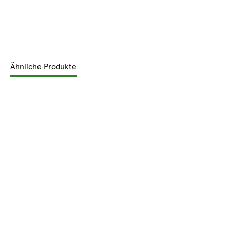
Ähnliche Produkte
Produktgalerie überspringen
Rabatt
%