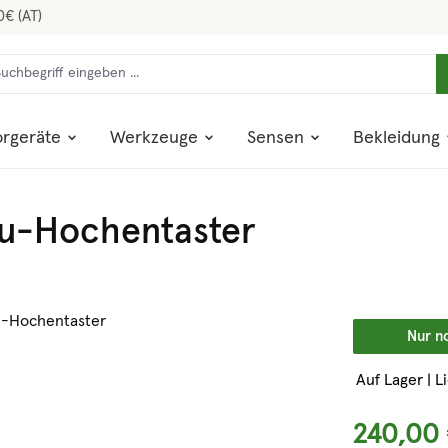
0€ (AT)
rgeräte
Werkzeuge
Sensen
Bekleidung
ku-Hochentaster
Nur n
Auf Lager | L
240,00