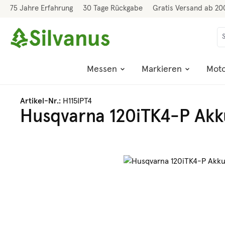
75 Jahre Erfahrung
30 Tage Rückgabe
Gratis Versand ab 20
 Hauptinhalt springen
Zur Suche springen
Zur Hauptnavigation springen
Messen
Markieren
Moto
Artikel-Nr.:
H115IPT4
Husqvarna 120iTK4-P Ak
Bildergalerie überspringen