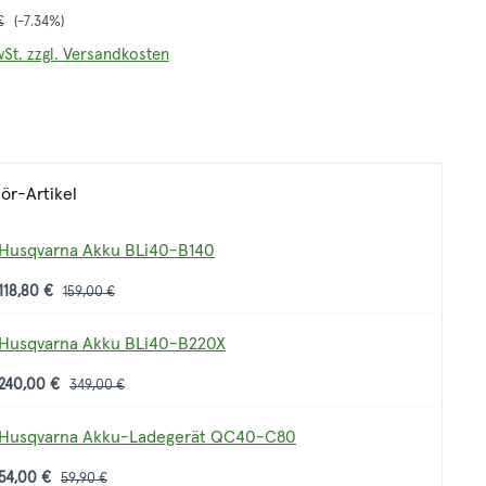
r Preis:
€
(-7.34%)
wSt. zzgl. Versandkosten
ör-Artikel
Husqvarna Akku BLi40-B140
118,80 €
159,00 €
Husqvarna Akku BLi40-B220X
240,00 €
349,00 €
Husqvarna Akku-Ladegerät QC40-C80
54,00 €
59,90 €