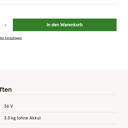
: Gib den gewünschten Wert ein oder benutze die Schaltflächen um die 
In den Warenkorb
tel hinzufügen
ften
36 V
3.5 kg (ohne Akku)