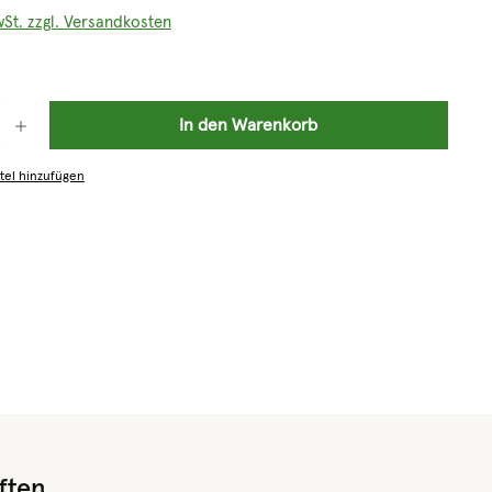
wSt. zzgl. Versandkosten
: Gib den gewünschten Wert ein oder benutze die Schaltflächen um die 
In den Warenkorb
tel hinzufügen
ften