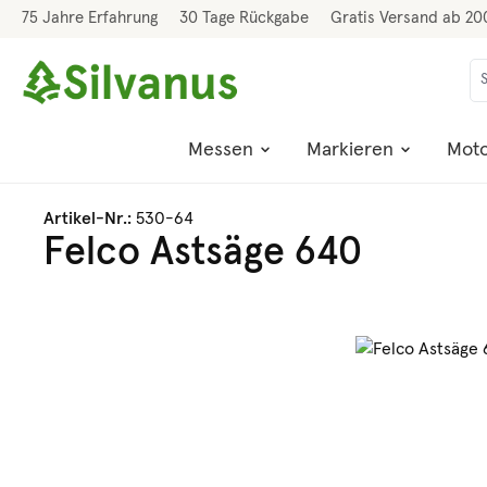
75 Jahre Erfahrung
30 Tage Rückgabe
Gratis Versand ab 20
 Hauptinhalt springen
Zur Suche springen
Zur Hauptnavigation springen
Messen
Markieren
Moto
Artikel-Nr.:
530-64
Felco Astsäge 640
Bildergalerie überspringen