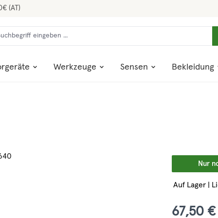
0€ (AT)
rgeräte
Werkzeuge
Sensen
Bekleidung
Nur n
Auf Lager | L
67,50 €