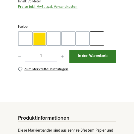
Inhalt:
75 Meter
Preise inkl. MwSt. zzgl. Versandkosten
auswählen
Farbe
blau
gelb
grün
orange
rot
weiß
Produkt Anzahl: Gib den gewünschten Wert ein oder benutze die Schaltflächen 
In den Warenkorb
Zum Merkzettel hinzufügen
Produktinformationen
Diese Markierbänder sind aus sehr reißfestem Papier und