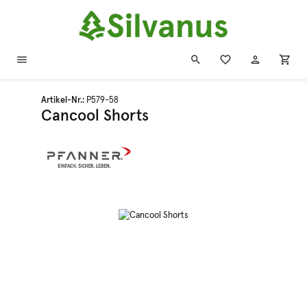
Zum Hauptinhalt springen
Artikel-Nr.:
P579-58
Cancool Shorts
Bildergalerie überspringen