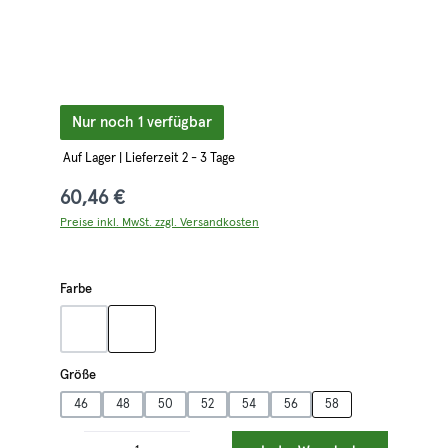
Nur noch 1 verfügbar
Auf Lager | Lieferzeit 2 - 3 Tage
60,46 €
Preise inkl. MwSt. zzgl. Versandkosten
auswählen
Farbe
grün
schwarz
(Diese Option ist zurzeit nicht verfügbar.)
auswählen
Größe
46
48
50
52
54
56
58
Produkt Anzahl: Gib den gewünschten Wert ein oder benutze die Schaltflächen 