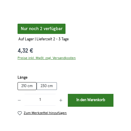
Nur noch 2 verfügbar
Auf Lager | Lieferzeit 2 - 3 Tage
4,32 €
Preise inkl. MwSt. zzgl. Versandkosten
auswählen
Länge
210 cm
230 cm
Produkt Anzahl: Gib den gewünschten Wert ein oder benutze die Schaltflächen 
In den Warenkorb
Zum Merkzettel hinzufügen