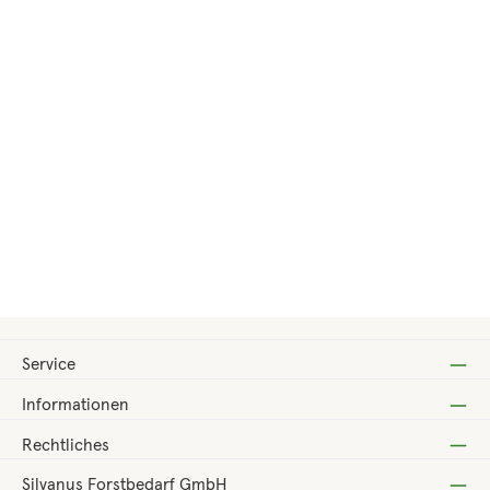
Regulärer Preis:
210,00 €
Service
Informationen
Rechtliches
Silvanus Forstbedarf GmbH