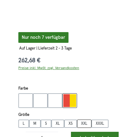
Nur noch 7 verfügbar
Auf Lager | Lieferzeit 2 - 3 Tage
262,68 €
Preise inkl. MwSt. zzgl. Versandkosten
auswählen
Farbe
grau
oliv
orange/grau
rot/gelb
auswählen
Größe
L
M
S
XL
XS
XXL
XXXL
Produkt Anzahl: Gib den gewünschten Wert ein oder benutze die Schaltflächen 