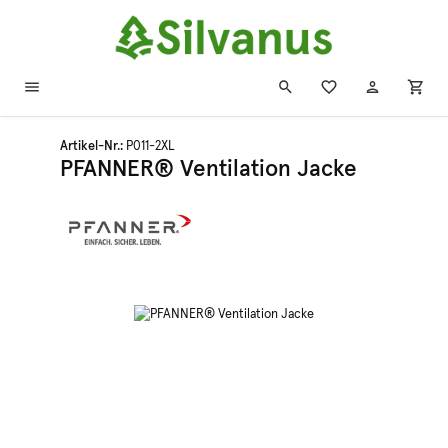
Zum Hauptinhalt springen
Artikel-Nr.:
P011-2XL
PFANNER® Ventilation Jacke
Bildergalerie überspringen