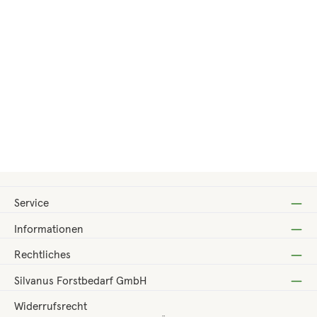
Regulärer Preis:
333,00 €
Service
Informationen
Rechtliches
Silvanus Forstbedarf GmbH
Widerrufsrecht