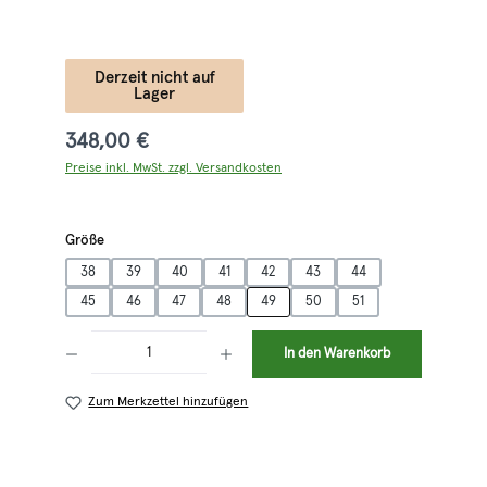
Derzeit nicht auf
Lager
348,00 €
Preise inkl. MwSt. zzgl. Versandkosten
auswählen
Größe
38
39
40
41
42
43
44
45
46
47
48
49
50
51
Produkt Anzahl: Gib den gewünschten Wert ein oder benutze die Schaltflächen 
In den Warenkorb
Zum Merkzettel hinzufügen