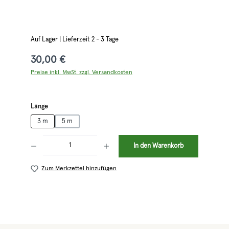
Auf Lager | Lieferzeit 2 - 3 Tage
30,00 €
Preise inkl. MwSt. zzgl. Versandkosten
auswählen
Länge
3 m
5 m
Produkt Anzahl: Gib den gewünschten Wert ein oder benutze die Schaltflächen 
In den Warenkorb
Zum Merkzettel hinzufügen